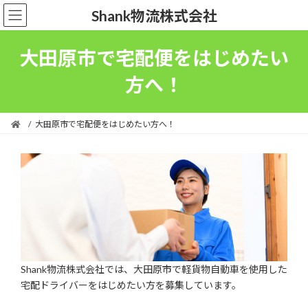
コ
ナ
Shank物流株式会社
ン
ビ
テ
ゲ
ン
ー
大田原市で宅配便をはじめたい
ツ
シ
へ
ョ
方へ！
ス
ン
キ
に
ッ
移
大田原市で宅配便をはじめたい方へ！
プ
動
Shank物流株式会社では、大田原市で軽貨物自動車を使用した
宅配ドライバーをはじめたい方を募集しています。